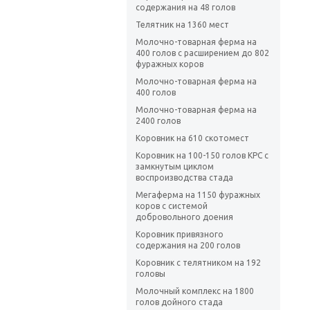
содержания на 48 голов
Телятник на 1360 мест
Молочно-товарная ферма на
400 голов с расширением до 802
фуражных коров
Молочно-товарная ферма на
400 голов
Молочно-товарная ферма на
2400 голов
Коровник на 610 скотомест
Коровник на 100-150 голов КРС с
замкнутым циклом
воспроизводства стада
Мегаферма на 1150 фуражных
коров с системой
добровольного доения
Коровник привязного
содержания на 200 голов
Коровник с телятником на 192
головы
Молочный комплекс на 1800
голов дойного стада