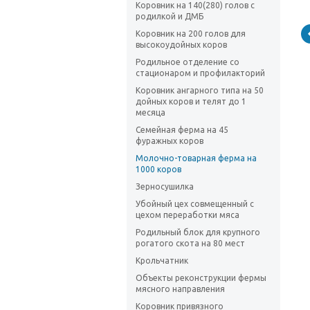
Коровник на 140(280) голов с
родилкой и ДМБ
Коровник на 200 голов для
высокоудойных коров
Родильное отделение со
стационаром и профилакторий
Коровник ангарного типа на 50
дойных коров и телят до 1
месяца
Семейная ферма на 45
фуражных коров
Молочно-товарная ферма на
1000 коров
Зерносушилка
Убойный цех совмещенный с
цехом переработки мяса
Родильный блок для крупного
рогатого скота на 80 мест
Крольчатник
Объекты реконструкции фермы
мясного направления
Коровник привязного