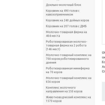
Доильно-молочный блок
Коровник на 490 голов с
навозоприемником
Коровник на 240 дойных коров
Коровник на 207 голов с ДМБ
Молочно-товарная ферма на
464 места
Роботизированная молочно-
товарная ферма на 2 робота
(146 мест)
О
Молочно-товарный комплекс на
с
700 коров роботизированного
Е
доения
Х
Роботизированная миниферма
С
на 70 коров
Молочно-товарный комплекс на
656 коров
Комплекс молочного
направления на 550 коров
Животноводческий комплекс на
1570 коров