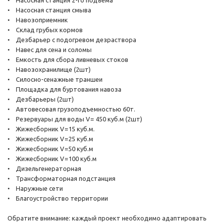
• Насосная станция 2-го подъема
• Насосная станция смыва
• Навозоприемник
• Склад грубых кормов
• Дезбарьер с подогревом дезраствора
• Навес для сена и соломы
• Емкость для сбора ливневых стоков
• Навозохранилище (2шт)
• Силосно-сенажные траншеи
• Площадка для буртования навоза
• Дезбарьеры (2шт)
• Автовесовая грузоподъемностью 60т.
• Резервуары для воды V= 450 куб.м (2шт)
• Жижесборник V=15 куб.м.
• Жижесборник V=25 куб.м
• Жижесборник V=50 куб.м
• Жижесборник V=100 куб.м
• Дизельгенераторная
• Трансформаторная подстанция
• Наружные сети
• Благоустройство территории
Обратите внимание: каждый проект необходимо адаптировать