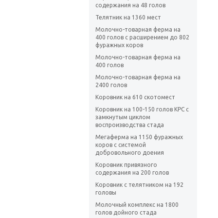
содержания на 48 голов
Телятник на 1360 мест
Молочно-товарная ферма на
400 голов с расширением до 802
фуражных коров
Молочно-товарная ферма на
400 голов
Молочно-товарная ферма на
2400 голов
Коровник на 610 скотомест
Коровник на 100-150 голов КРС с
замкнутым циклом
воспроизводства стада
Мегаферма на 1150 фуражных
коров с системой
добровольного доения
Коровник привязного
содержания на 200 голов
Коровник с телятником на 192
головы
Молочный комплекс на 1800
голов дойного стада