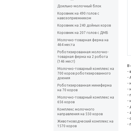
Доильно-молочный блок
Коровник на 490 голов с
навозоприемником
Коровник на 240 дойных коров
Коровник на 207 голов с ДМБ
Молочно-товарная ферма на
464 места
Роботизированная молочно-
товарная ферма на 2 робота
(146 мест)
В
Молочно-товарный комплекс на
-
700 коров роботизированного
-
доения
- 
Роботизированная миниферма
- 
на 70 коров
-
Молочно-товарный комплекс на
-
656 коров
-
Комплекс молочного
-
направления на 550 коров
-
Животноводческий комплекс на
-
1570 коров