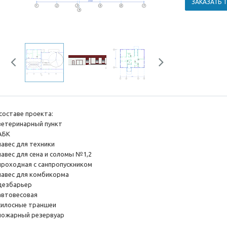
ЗАКАЗАТЬ 
Previous
Next
 составе проекта:
 ветеринарный пункт
 АБК
навес для техники
навес для сена и соломы №1,2
 проходная с санпропускником
 навес для комбикорма
 дезбарьер
 автовесовая
 силосные траншеи
 пожарный резервуар