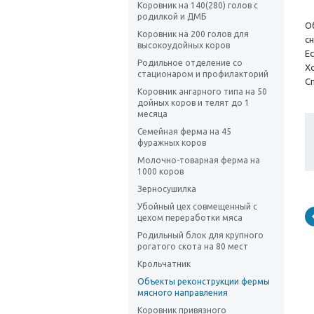
Коровник на 140(280) голов с
родилкой и ДМБ
О
Коровник на 200 голов для
с
высокоудойных коров
Е
Родильное отделение со
Х
стационаром и профилакторий
С
Коровник ангарного типа на 50
дойных коров и телят до 1
месяца
Семейная ферма на 45
фуражных коров
Молочно-товарная ферма на
1000 коров
Зерносушилка
Убойный цех совмещенный с
цехом переработки мяса
Родильный блок для крупного
рогатого скота на 80 мест
Крольчатник
Объекты реконструкции фермы
мясного направления
Коровник привязного