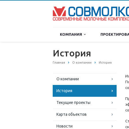
КОМПАНИЯ
ПРОЕКТИРОВ
История
Главная
О компании
История
И
О компании
П
с
История
П
Текущие проекты
э
с
Карта объектов
С
Новости
с