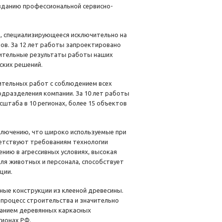
озданию профессиональной сервисно-
е, специализирующееся исключительно на
в. За 12 лет работы запроектировано
жительные результаты работы наших
ских решений.
оительных работ с соблюдением всех
дразделения компании. За 10 лет работы
сштаба в 10 регионах, более 15 объектов
аключению, что широко используемые при
ветствуют требованиям технологии
ию в агрессивных условиях, высокая
я животных и персонала, способствует
ации.
ные конструкции из клееной древесины.
 процесс строительства и значительно
ванием деревянных каркасных
гионах РФ.