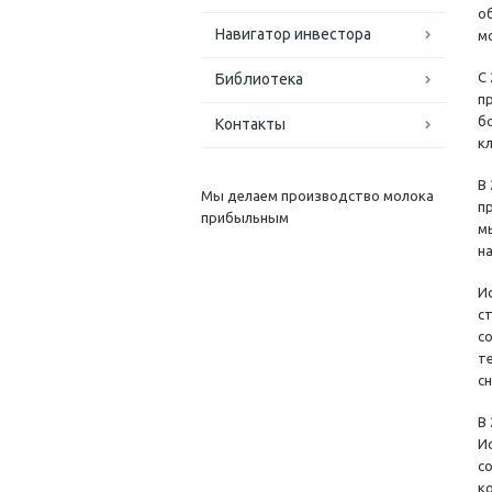
о
Навигатор инвестора
м
С
Библиотека
п
б
Контакты
к
В
Мы делаем производство молока
п
прибыльным
м
н
И
с
с
т
с
В
И
с
к