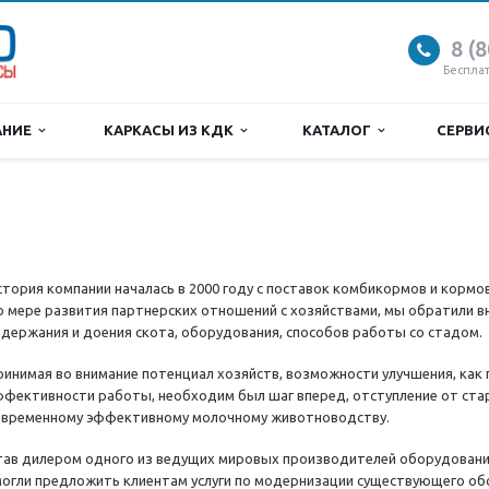
8 (
Беспла
АНИЕ
КАРКАСЫ ИЗ КДК
КАТАЛОГ
СЕРВ
стория компании началась в 2000 году с поставок комбикормов и корм
о мере развития партнерских отношений с хозяйствами, мы обратили в
одержания и доения скота, оборудования, способов работы со стадом.
ринимая во внимание потенциал хозяйств, возможности улучшения, как
ффективности работы, необходим был шаг вперед, отступление от стар
овременному эффективному молочному животноводству.
тав дилером одного из ведущих мировых производителей оборудовани
могли предложить клиентам услуги по модернизации существующего об