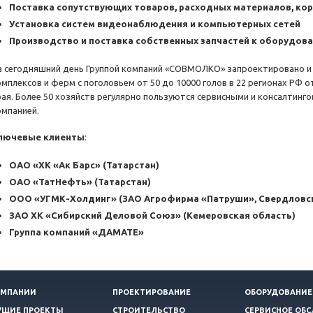
Поставка сопутствующих товаров, расходных материалов, к
Установка систем видеонаблюдения и компьютерных сетей
Производство и поставка собственных запчастей к оборудован
а сегодняшний день Группой компаний «СОВМОЛКО» запроектировано и
омплексов и ферм с поголовьем от 50 до 10000 голов в 22 регионах РФ 
рая. Более 50 хозяйств регулярно пользуются сервисными и консалтинг
омпанией.
лючевые клиенты
:
ОАО «ХК «Ак Барс» (Татарстан)
ОАО «ТатНефть» (Татарстан)
ООО «УГМК-Холдинг» (ЗАО Агрофирма «Патруши», Свердловск
ЗАО ХК «Сибирский Деловой Союз» (Кемеровская область)
Группа компаний «ДАМАТЕ»
ОМПАНИИ
ПРОЕКТИРОВАНИЕ
ОБОРУДОВАНИЕ
УЩИЕ ПРОЕКТЫ
СТРОИТЕЛЬСТВО
СЕРВИСНОЕ ОБ