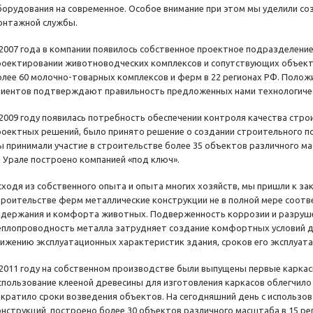
борудования на современное. Особое внимание при этом мы уделили с
онтажной службы.
 2007 года в компании появилось собственное проектное подразделени
роектировании животноводческих комплексов и сопутствующих объекто
олее 60 молочно-товарных комплексов и ферм в 22 регионах РФ. Поло
лиентов подтверждают правильность предложенных нами технологиче
 2009 году появилась потребность обеспечении контроля качества стр
роектных решений, было принято решение о создании строительного по
ы принимали участие в строительстве более 35 объектов различного ма
а Урале построено компанией «под ключ».
сходя из собственного опыта и опыта многих хозяйств, мы пришли к з
троительстве ферм металлические конструкции не в полной мере соот
одержания и комфорта животных. Подверженность коррозии и разрушен
еплопроводность металла затрудняет создание комфортных условий дл
нижению эксплуатационных характеристик здания, сроков его эксплуат
 2011 году на собственном производстве были выпущены первые каркас
спользование клееной древесины для изготовления каркасов облегчило
ократило сроки возведения объектов. На сегодняшний день с использо
онструкций построено более 30 объектов различного масштаба в 15 ре