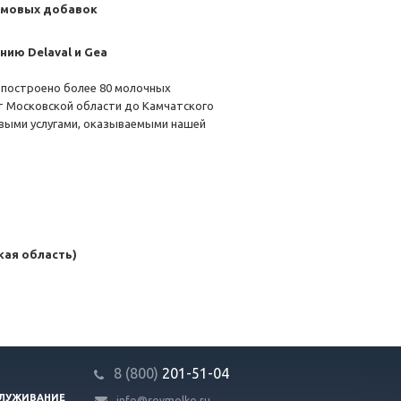
ормовых добавок
ию Delaval и Gea
 построено более 80 молочных
от Московской области до Камчатского
овыми услугами, оказываемыми нашей
ая область)
8 (800)
201-51-04
СЛУЖИВАНИЕ
info@sovmolko.ru