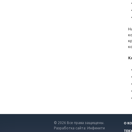
Н
к
к
к
К
© 2026 Все права защищены.
О К
Разработка сайта: Инфинити
ТЕК