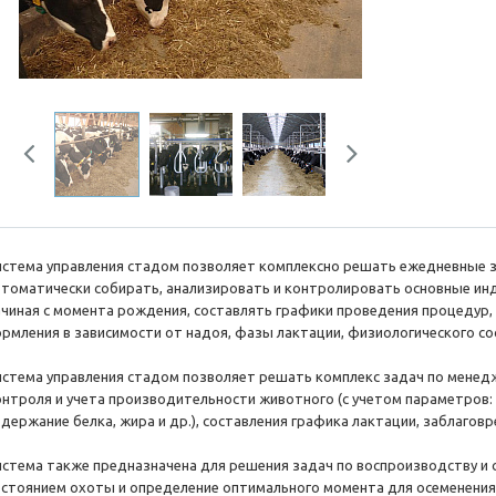
Previous
Next
истема управления стадом позволяет комплексно решать ежедневные з
втоматически собирать, анализировать и контролировать основные ин
ачиная с момента рождения, составлять графики проведения процедур,
ормления в зависимости от надоя, фазы лактации, физиологического с
истема управления стадом позволяет решать комплекс задач по менед
онтроля и учета производительности животного (с учетом параметров:
одержание белка, жира и др.), составления графика лактации, заблагов
истема также предназначена для решения задач по воспроизводству и 
остоянием охоты и определение оптимального момента для осеменения,