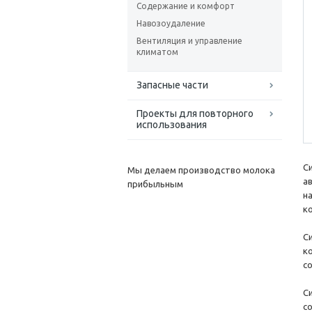
Содержание и комфорт
Навозоудаление
Вентиляция и управление
климатом
Запасные части
Проекты для повторного
использования
С
Мы делаем производство молока
а
прибыльным
н
к
C
к
с
С
с