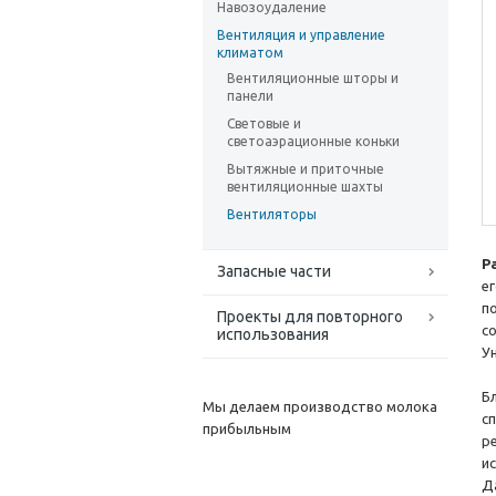
Навозоудаление
Вентиляция и управление
климатом
Вентиляционные шторы и
панели
Световые и
светоаэрационные коньки
Вытяжные и приточные
вентиляционные шахты
Вентиляторы
Р
Запасные части
е
п
Проекты для повторного
с
использования
У
Б
Мы делаем производство молока
с
прибыльным
р
и
Д