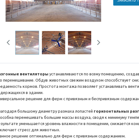
ЗАКАЗАТЬ 
Previous
Next
азгонные вентиляторы
устанавливаются по всему помещению, создав
го перемешивание. Обдув животных свежим воздухом способствует сни
оедаемость кормов. Простота монтажа позволяет устанавливать венти
одержащихся в здании.
ниверсальное решение для ферм с привязным и беспривязным содержа
лагодаря большому диаметру размаха лопастей
горизонтальных раз
пособна перемешивать большие массы воздуха, сводя к минимуму темпе
езультате уменьшается уровень влажности в помещении, снижается кон
сключает стресс для животных.
анное решение оптимально для ферм с привязным содержанием.