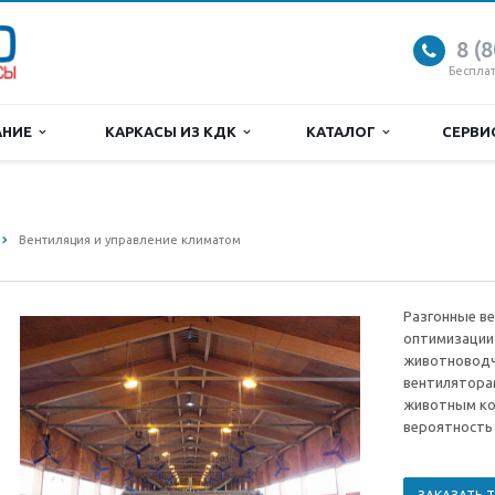
8 (
Беспла
АНИЕ
КАРКАСЫ ИЗ КДК
КАТАЛОГ
СЕРВ
Вентиляция и управление климатом
Разгонные в
оптимизации
животноводч
вентилятора
животным ко
вероятность 