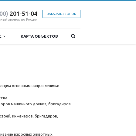
800)
201-51-04
ЗАКАЗАТЬ ЗВОНОК
тный звонок по России
ИС
КАРТА ОБЪЕКТОВ
дующим основным направлениям:
ства.
торов машинного доения, бригадиров,
сарей, инженеров, бригадиров,
живание взрослых животных.