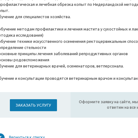
 профилактическая и лечебная обрезка копыт по Нидерландской методи
опыт.
бучение для специалистов хозяйства.
 обучение методам профилактики и лечения мастита у сухостойных и л
етодика исследования)
 обучение технике искусственного осеменения ректоцервикальным спос
 определение стельности
 основные принципы лечения заболеваний репродуктивных органов
 основы родовспоможения
бучение для ветеринарных врачей, осеменаторов, ветперсонала.
бучение и консультации проводятся ветеринарным врачом и консультан
Оформите заявку на сайте, мы
ЗАКАЗАТЬ УСЛУГУ
ответим на все
Вернуться к списку