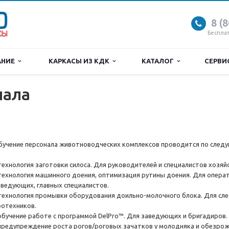
8 (
Беспла
АНИЕ
КАРКАСЫ ИЗ КДК
КАТАЛОГ
СЕРВ
нала
бучение персонала животноводческих комплексов проводится по сле
 технология заготовки силоса. Для руководителей и специалистов хозяй
 технология машинного доения, оптимизация рутины доения. Для опера
аведующих, главных специалистов.
 технология промывки оборудования доильно-молочного блока. Для сле
оотехников.
 обучение работе с программой DelPro™. Для заведующих и бригадиров.
 предупреждение роста рогов/роговых зачатков у молодняка и обезро