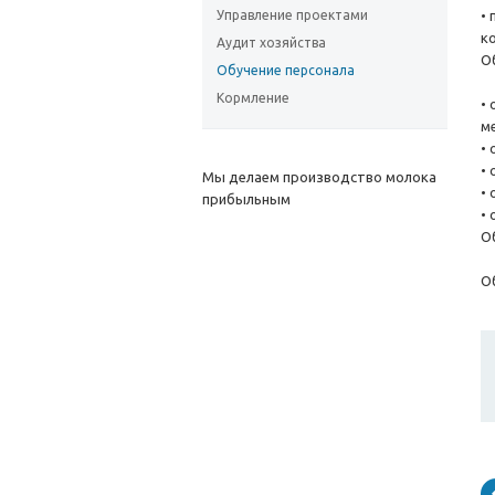
Управление проектами
•
к
Аудит хозяйства
О
Обучение персонала
Кормление
•
м
•
•
Мы делаем производство молока
•
прибыльным
•
О
О