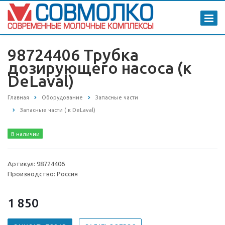
98724406 Трубка
дозирующего насоса (к
DeLaval)
Главная
Оборудование
Запасные части
Запасные части ( к DeLaval)
В наличии
Артикул: 98724406
Производство: Россия
1 850