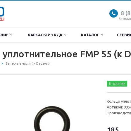
8 (
Беспла
АНИЕ
КАРКАСЫ ИЗ КДК
КАТАЛОГ
СЕРВ
 уплотнительное FMP 55 (к D
Запасные части ( к DeLaval)
В наличии
Кольцо уплот
Артикул: 995
Производств
185