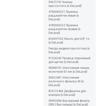
99673701 Клапан
прессостата (к DeLaval)
4780006531 Пружина
разд.калитки левая (к
DeLaval)
4780006532 Пружина
разд.калитки правая (к
DeLaval)
830697302 Масло для LVP, 1л.
(к DeLaval)
Гнездо индикатора потока (к
DeLaval)
91526243 Провод спиральный
для щетки (к DeLaval)
98498701 Уплотнение гильзы
молочной 63 мм (к DeLaval)
96832401 Уплотнение
молочного фильтра 40 (к
DeLaval)
830725406 Диафрагма для
клапана (к DeLaval)
98905086 Внутренний фильтр
ORS ( без гильзы) (к DeLaval)