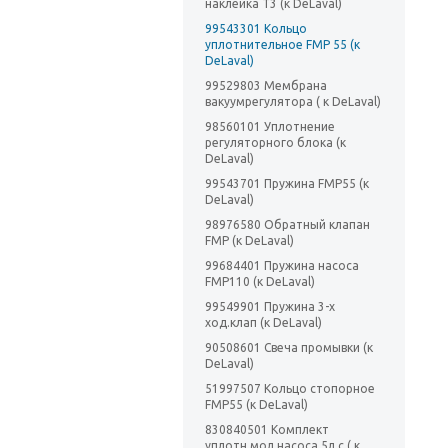
наклейка Т3 (к DeLaval)
99543301 Кольцо
уплотнительное FMP 55 (к
DeLaval)
99529803 Мембрана
вакуумрегулятора ( к DeLaval)
98560101 Уплотнение
регуляторного блока (к
DeLaval)
99543701 Пружина FMP55 (к
DeLaval)
98976580 Обратный клапан
FMP (к DeLaval)
99684401 Пружина насоса
FMP110 (к DeLaval)
99549901 Пружина 3-х
ход.клап (к DeLaval)
90508601 Свеча промывки (к
DeLaval)
51997507 Кольцо стопорное
FMP55 (к DeLaval)
830840501 Комплект
уплотн.мол.насоса 5л.с ( к