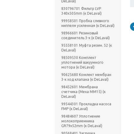
DeLaval)
830796701 Фильтр LVP
340x505mm (к DeLaval)
99958501 Пробка сливного
ниппеля усиленная (к DeLaval)
98966601 Резиновый
соединитель 3-х (к DeLaval)
95558101 Муфта резин. 52 (к
DeLaval)
98509530 Комплект
уплотнений вакуумного
мотора (к DeLaval)
90625680 Комлект мембран
3-х ход клапана (к DeLaval)
98452601 Мембрана
счетчика (Меха ММ15) (к
DeLaval)
99544301 Прокладка насоса
FMP (к DeLaval)
98484607 Уплотнение
молокоприемника
GR79x52mm (к DeLaval)
90568401 Заглушка