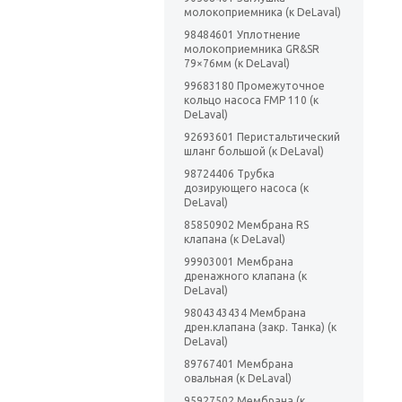
молокоприемника (к DeLaval)
98484601 Уплотнение
молокоприемника GR&SR
79×76мм (к DeLaval)
99683180 Промежуточное
кольцо насоса FMP 110 (к
DeLaval)
92693601 Перистальтический
шланг большой (к DeLaval)
98724406 Трубка
дозирующего насоса (к
DeLaval)
85850902 Мембрана RS
клапана (к DeLaval)
99903001 Мембрана
дренажного клапана (к
DeLaval)
9804343434 Мембрана
дрен.клапана (закр. Танка) (к
DeLaval)
89767401 Мембрана
овальная (к DeLaval)
95927502 Мембрана (к