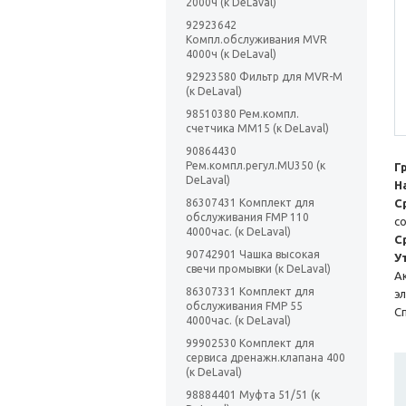
2000ч (к DeLaval)
92923642
Компл.обслуживания MVR
4000ч (к DeLaval)
92923580 Фильтр для MVR-M
(к DeLaval)
98510380 Рем.компл.
счетчика ММ15 (к DeLaval)
90864430
Рем.компл.регул.MU350 (к
Г
DeLaval)
Н
86307431 Комплект для
С
обслуживания FMP 110
с
4000час. (к DeLaval)
С
90742901 Чашка высокая
У
свечи промывки (к DeLaval)
А
86307331 Комплект для
э
обслуживания FMP 55
С
4000час. (к DeLaval)
99902530 Комплект для
сервиса дренажн.клапана 400
(к DeLaval)
98884401 Муфта 51/51 (к