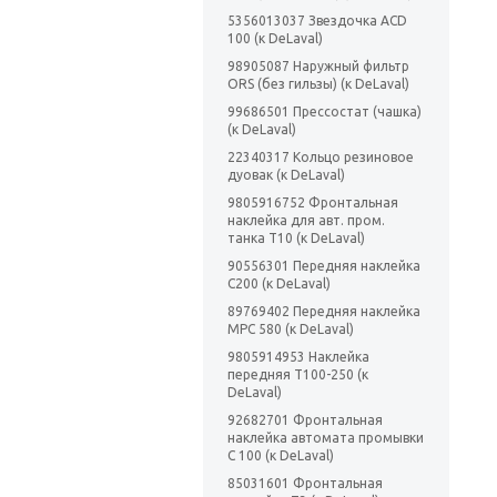
5356013037 Звездочка ACD
100 (к DeLaval)
98905087 Наружный фильтр
ORS (без гильзы) (к DeLaval)
99686501 Прессостат (чашка)
(к DeLaval)
22340317 Кольцо резиновое
дуовак (к DeLaval)
9805916752 Фронтальная
наклейка для авт. пром.
танка Т10 (к DeLaval)
90556301 Передняя наклейка
С200 (к DeLaval)
89769402 Передняя наклейка
МРС 580 (к DeLaval)
9805914953 Наклейка
передняя Т100-250 (к
DeLaval)
92682701 Фронтальная
наклейка автомата промывки
С 100 (к DeLaval)
85031601 Фронтальная