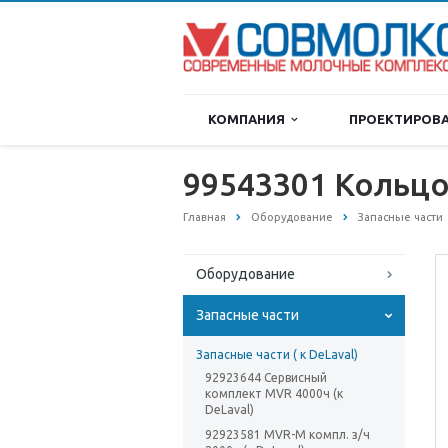
КОМПАНИЯ
ПРОЕКТИРОВ
99543301 Кольцо
Главная
Оборудование
Запасные части
Оборудование
Запасные части
Запасные части ( к DeLaval)
92923644 Сервисный
комплект MVR 4000ч (к
DeLaval)
92923581 MVR-M компл. з/ч