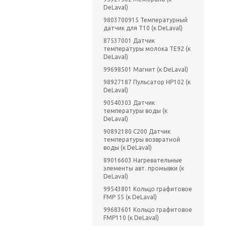
DeLaval)
9803700915 Температурный
датчик для Т10 (к DeLaval)
87537001 Датчик
температуры молока TE92 (к
DeLaval)
99698501 Магнит (к DeLaval)
98927187 Пульсатор НР102 (к
DeLaval)
90540303 Датчик
температуры воды (к
DeLaval)
90892180 С200 Датчик
температуры возвратной
воды (к DeLaval)
89016603 Нагревательные
элементы авт. промывки (к
DeLaval)
99543801 Кольцо графитовое
FMP 55 (к DeLaval)
99683601 Кольцо графитовое
FMP110 (к DeLaval)